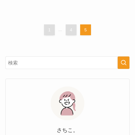
1
...
4
5
さちこ。