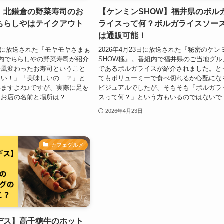
】北鎌倉の野菜寿司のお
【ケンミンSHOW】福井県のボル
ちらしやはテイクアウト
ライスって何？ボルガライスソー
は通販可能！
25日に放送された『モヤモヤさまぁ
2026年4月23日に放送された『秘密のケン
内でちらしやの野菜寿司が紹介
SHOW極』。番組内で福井県のご当地グル
一風変わったお寿司ということ
であるボルガライスが紹介されました。と
たい！」「美味しいの…？」と
てもボリューミーで食べ切れるか心配にな
ますよね♪ですが、実際に足を
ビジュアルでしたが、そもそも「ボルガラ
お店の名前と場所は？...
スって何？」という方もいるのではないで..
2026年4月23日
カフェグルメ
デス】高千穂牛のホット