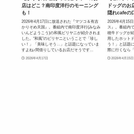
店はどこ？南印度洋行のモーニング
ドッグのお
も！
隠れcafe
2026年4月17日に放送された『マツコ＆有吉
2026年4月1
かりそめ天国』。番組内で南印度洋行(みなみ
ス』。番組内で
いんどようこう)の和風ビリヤニが紹介されま
穂牛ドッグが
した。“和風”のビリヤニということで「珍し
用したホット
い！」「美味しそう…」と話題になっていま
う！」と話題に
すよね♪間借りしているお店だそうです...
際に行くなら「
2026年4月17日
2026年4月15日