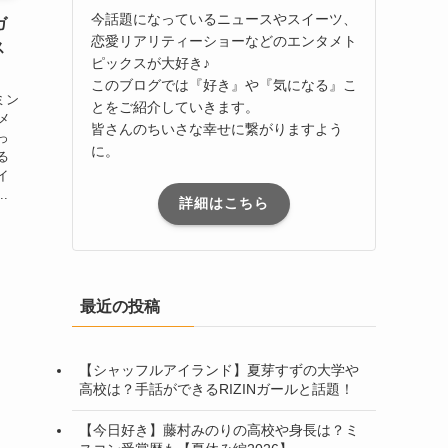
今話題になっているニュースやスイーツ、
ガ
恋愛リアリティーショーなどのエンタメト
ス
ピックスが大好き♪
このブログでは『好き』や『気になる』こ
ミン
とをご紹介していきます。
メ
皆さんのちいさな幸せに繋がりますよう
っ
に。
る
イ
.
詳細はこちら
最近の投稿
【シャッフルアイランド】夏芽すずの大学や
高校は？手話ができるRIZINガールと話題！
【今日好き】藤村みのりの高校や身長は？ミ