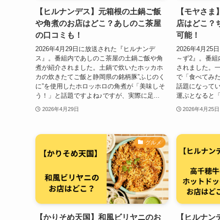
【ヒルナンデス】元箱根の土鍋ご飯
【モヤさま
や角煮のお店はどこ？あしのこ茶屋
店はどこ？
の口コミも！
可能！
2026年4月29日に放送された『ヒルナンデ
2026年4月
ス』。番組内であしのこ茶屋の土鍋ご飯や角
～ず2』。番組
煮が紹介されました。土鍋で炊いたホッカホ
されました。
カの炊きたてご飯と静岡県の銘柄豚”ふじのく
で「食べてみ
に”を使用したホロッホロの角煮が「美味しそ
話題になってい
う！」と話題ですよね♪ですが、実際に足...
運ぶとなると「
2026年4月29日
2026年4月25日
グルメ
【かりそめ天国】和風ビリヤニのお
【ヒルナン