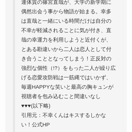
運体質の篠宮直哉が、大学の新学期に
偶然出会う事から物語が始まる。幸多
は直哉と一緒にいる時間だけは自分の
不幸が軽減されることに気が付き、直
哉の幸運力を利用しようと近付くが、
とある勘違いから二人は恋人として付
き合うこととなってしまう！正反対の
強烈な個性（!?）をもった二人が繰り広
げる恋愛攻防戦は一筋縄ではいかず、
毎週HAPPYな笑いと最高の胸キュンが
視聴者を包み込むこと間違いなし
♥♥♥(以下略)
引用元：不幸くんはキスするしかな
い！公式HP