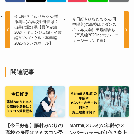
今日好きじゅりちゃん(榊
今日好きひなたちゃん(田
原樹里)の高校や身長は？
中陽菜)の高校は？ダンス
出身は愛知県【夏休み編
の世界大会に出場経験も
2024・キョンジュ編・卒業
【卒業編2025inソウル・ニ
編2025inソウル・卒業編
ュージーランド編】
2025inシンガポール】
関連記事
【今日好き】藤村みのりの
Märmi(メルミ)の年齢やメ
高校や身長は？ミスコン受
ンバーカラーは何色？炎上